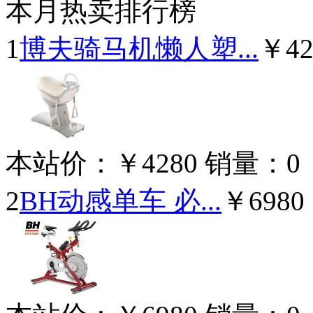
本月热卖排行榜
1
博夫骑马机懒人塑...
￥42
本站价：
￥4280
销量：
0
2
BH动感单车 必...
￥6980