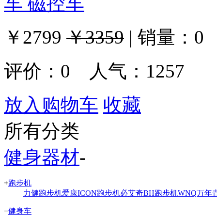
车 磁控车
￥2799
￥3359
|
销量：
0
评价：
0
人气：1257
放入购物车
收藏
所有分类
健身器材
-
+
跑步机
力健跑步机
爱康ICON跑步机
必艾奇BH跑步机
WNQ万年
−
健身车