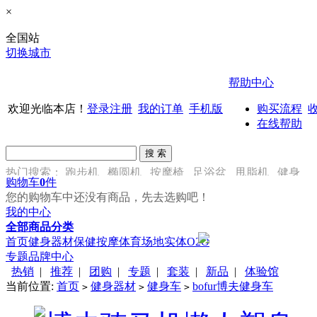
×
全国站
切换城市
帮助中心
欢迎光临本店！
登录
注册
我的订单
手机版
购买流程
在线帮助
热门搜索：
跑步机
椭圆机
按摩椅
足浴盆
甩脂机
健身
购物车
0
件
车
您的购物车中还没有商品，先去选购吧！
我的中心
全部商品分类
首页
健身器材
保健按摩
体育场地
实体O2O
专题
品牌中心
热销
|
推荐
|
团购
|
专题
|
套装
|
新品
|
体验馆
当前位置:
首页
健身器材
健身车
bofur博夫健身车
>
>
>