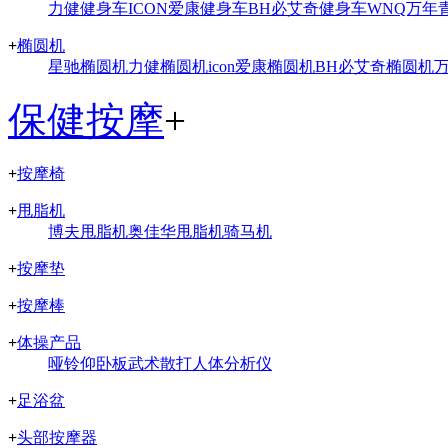
力健健身车
ICON爱康健身车
BH必艾奇健身车
WNQ万年
+
椭圆机
星驰椭圆机
力健椭圆机
icon爱康椭圆机
BH必艾奇椭圆机
保健按摩
+
+
按摩椅
+
甩脂机
博夫甩脂机
奥佳华甩脂机
骑马机
+
按摩垫
+
按摩棒
+
体操产品
哑铃
仰卧板
武术散打
人体分析仪
+
足浴盆
+
头部按摩器