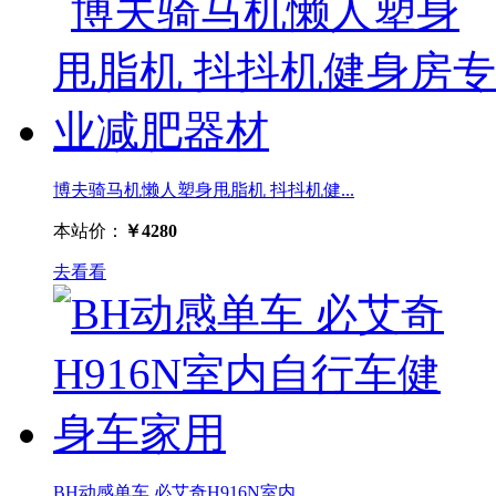
博夫骑马机懒人塑身甩脂机 抖抖机健...
本站价：
￥4280
去看看
BH动感单车 必艾奇H916N室内...