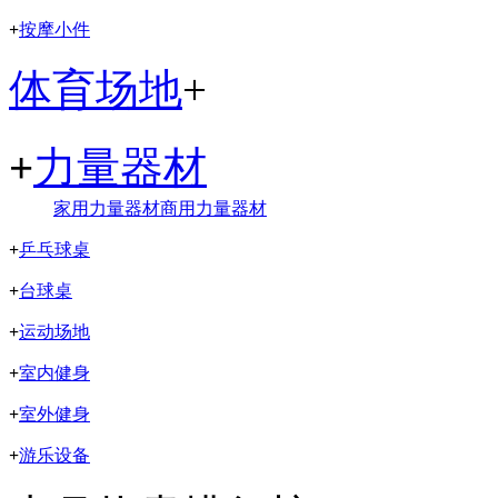
+
按摩小件
体育场地
+
+
力量器材
家用力量器材
商用力量器材
+
乒乓球桌
+
台球桌
+
运动场地
+
室内健身
+
室外健身
+
游乐设备