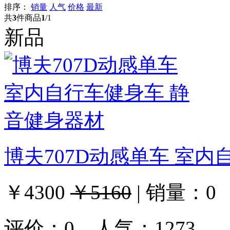
排序：
销量
人气
价格
最新
共
3
件商品
1
/1
新品
博夫707D动感单车 室
￥4300
￥5160
|
销量：
0
评价：
0
人气：1273