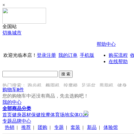
×
全国站
切换城市
帮助中心
欢迎光临本店！
登录
注册
我的订单
手机版
购买流程
在线帮助
热门搜索：
跑步机
椭圆机
按摩椅
足浴盆
甩脂机
健身
购物车
0
件
车
您的购物车中还没有商品，先去选购吧！
我的中心
全部商品分类
首页
健身器材
保健按摩
体育场地
实体O2O
专题
品牌中心
热销
|
推荐
|
团购
|
专题
|
套装
|
新品
|
体验馆