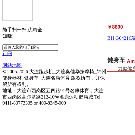
￥8800
随手扫一扫,优惠全
知晓!
BH G6421
市场价：
￥10
订阅
健身车
Am
网站地图
力健健
© 2005-2026 大连跑步机_大连奥佳华按摩椅_锦州
健身器材_健身车_大连名康体育 版权所有，并保
留所有权利。
地址：大连市西岗区五四路91号名康体育，大连
市西岗区高尔基路212-10号名康运动健康城 Tel:
0411-83773335 or 400-8345-000