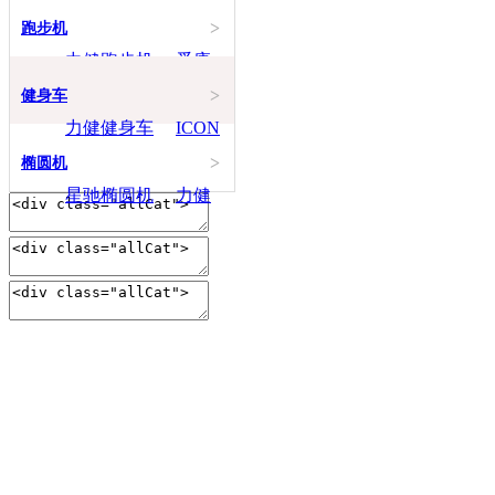
>
跑步机
力健跑步机
爱康
ICON跑步机
必艾
>
健身车
奇BH跑步机
力健健身车
ICON
爱康健身车
BH必
>
椭圆机
艾奇健身车
星驰椭圆机
力健
椭圆机
icon爱康椭
圆机