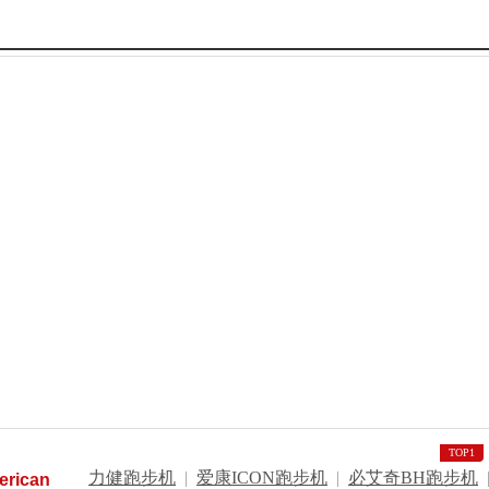
TOP1
力健跑步机
|
爱康ICON跑步机
|
必艾奇BH跑步机
erican