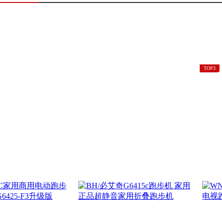
￥42
博
人塑
TOP3
￥45
BH
车 ..