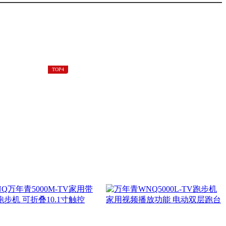
80
￥6980
夫骑马机懒
BH动感单车 必
身甩脂机...
艾奇H9...
TOP4
80
￥8800
 H108B健身
BH G6421C家
.
用商...