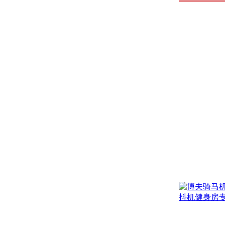
￥2799
博夫300
静...
市场价：