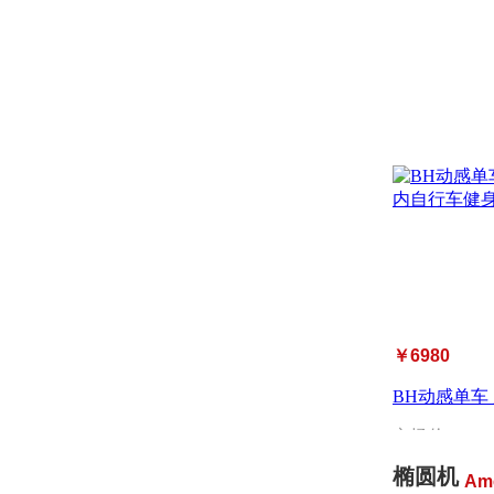
￥6980
BH动感单车 
内...
市场价：
￥8
椭圆机
Am