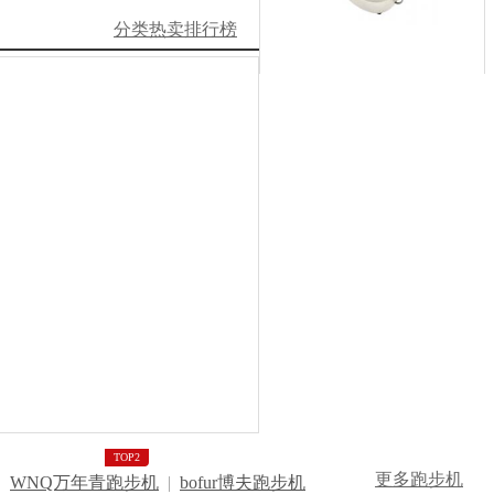
分类热卖排行榜
￥660
去看看
8.3
原价：
￥792
折扣：
折
TOP2
更多跑步机
|
WNQ万年青跑步机
|
bofur博夫跑步机