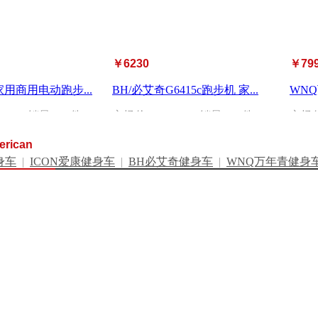
￥6230
￥79
C家用商用电动跑步...
BH/必艾奇G6415c跑步机 家...
WNQ
560
| 销量：
0
件
市场价：
￥7476
| 销量：
0
件
市场
erican
身车
|
ICON爱康健身车
|
BH必艾奇健身车
|
WNQ万年青健身