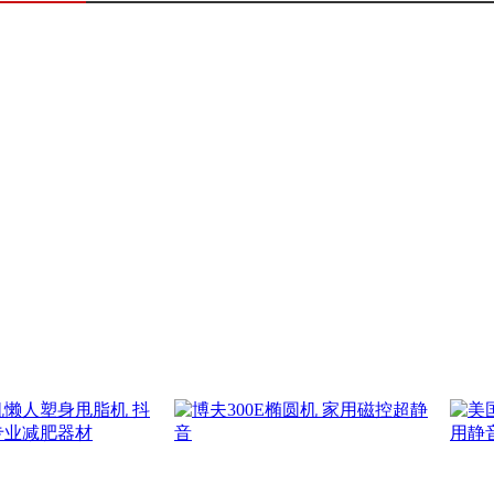
U电磁控健身车 家用超
￥3359
| 销量：
0
件