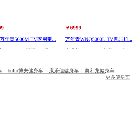
99
￥6999
万年青5000M-TV家用带...
万年青WNQ5000L-TV跑步机...
价：
￥9599
| 销量：
0
件
市场价：
￥8399
| 销量：
0
件
车
|
bofur博夫健身车
|
康乐佳健身车
|
奥利龙健身车
更多健身车