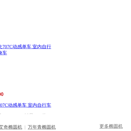
00
707C动感单车 室内自行车
价：
￥2640
| 销量：
0
件
更多椭圆机
必艾奇椭圆机
|
万年青椭圆机