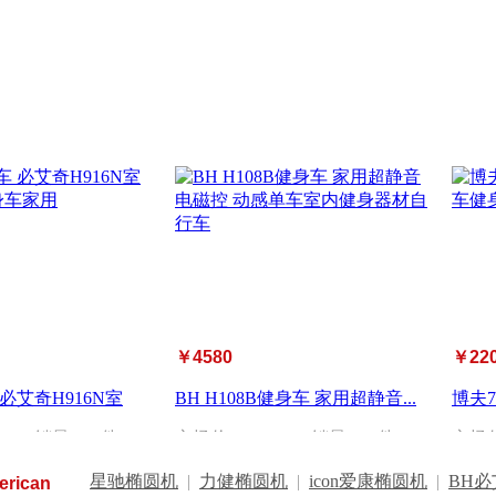
￥4580
￥22
必艾奇H916N室
BH H108B健身车 家用超静音...
博夫
健...
376
| 销量：
0
件
市场价：
￥5496
| 销量：
0
件
市场
星驰椭圆机
|
力健椭圆机
|
icon爱康椭圆机
|
BH
erican