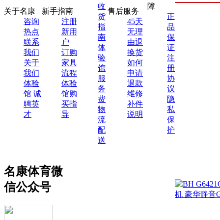
收
障
关于名康
新手指南
售后服务
货
正
咨询
注册
45天
指
品
热点
新用
无理
南
保
联系
户
由退
体
证
我们
订购
换货
验
注
关于
家具
如何
馆
册
我们
流程
申请
服
协
体验
体验
退款
务
议
馆
诚
馆购
维修
费
隐
聘英
买指
补件
物
私
才
导
说明
流
保
配
护
送
名康体育微
信公众号