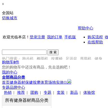
×
全国站
切换城市
帮助中心
欢迎光临本店！
登录
注册
我的订单
手机版
购买流程
在线帮助
热门搜索：
跑步机
椭圆机
按摩椅
足浴盆
甩脂机
健身
购物车
0
件
车
您的购物车中还没有商品，先去选购吧！
我的中心
全部商品分类
首页
健身器材
保健按摩
体育场地
实体O2O
专题
品牌中心
热销
|
推荐
|
团购
|
专题
|
套装
|
新品
|
体验馆
所有健身器材商品分类