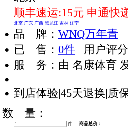
顺丰速运:15元 申通快递
北京
广东
广西
黑龙江
吉林
辽宁
品 牌：
WNQ万年青
已 售：
0
件
用户评分
服 务：由
名康体育
到店体验
|
45天退换
|
质
数 量：
件
商品总价：