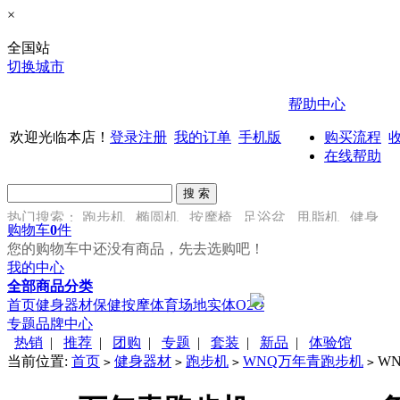
×
全国站
切换城市
帮助中心
欢迎光临本店！
登录
注册
我的订单
手机版
购买流程
在线帮助
热门搜索：
跑步机
椭圆机
按摩椅
足浴盆
甩脂机
健身
购物车
0
件
车
您的购物车中还没有商品，先去选购吧！
我的中心
全部商品分类
首页
健身器材
保健按摩
体育场地
实体O2O
专题
品牌中心
热销
|
推荐
|
团购
|
专题
|
套装
|
新品
|
体验馆
当前位置:
首页
健身器材
跑步机
WNQ万年青跑步机
WN
>
>
>
>