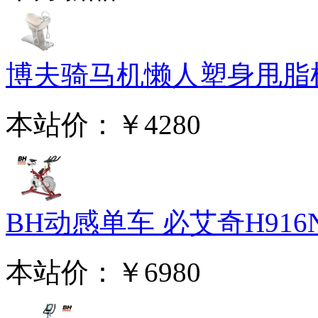
博夫骑马机懒人塑身甩脂机 
本站价：
￥4280
BH动感单车 必艾奇H916N
本站价：
￥6980