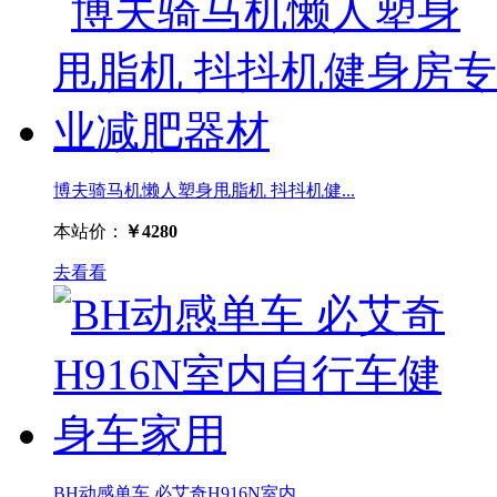
博夫骑马机懒人塑身甩脂机 抖抖机健...
本站价：
￥4280
去看看
BH动感单车 必艾奇H916N室内...