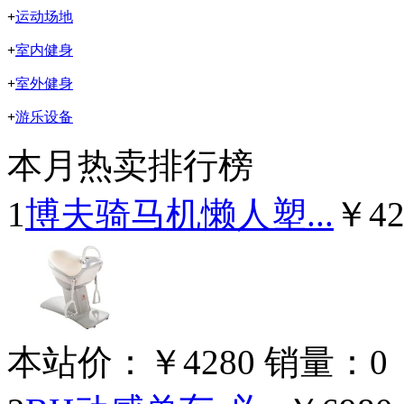
+
运动场地
+
室内健身
+
室外健身
+
游乐设备
本月热卖排行榜
1
博夫骑马机懒人塑...
￥42
本站价：
￥4280
销量：
0