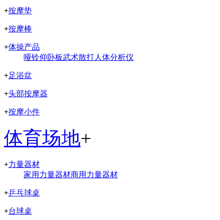
+
按摩垫
+
按摩棒
+
体操产品
哑铃
仰卧板
武术散打
人体分析仪
+
足浴盆
+
头部按摩器
+
按摩小件
体育场地
+
+
力量器材
家用力量器材
商用力量器材
+
乒乓球桌
+
台球桌