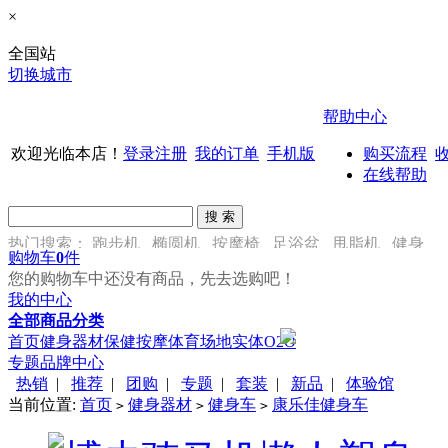
×
全国站
切换城市
帮助中心
欢迎光临本店！
登录
注册
我的订单
手机版
购买流程
在线帮助
热门搜索：
跑步机
椭圆机
按摩椅
足浴盆
甩脂机
健身
购物车
0
件
车
您的购物车中还没有商品，先去选购吧！
我的中心
全部商品分类
首页
健身器材
保健按摩
体育场地
实体O2O
专题
品牌中心
热销
|
推荐
|
团购
|
专题
|
套装
|
新品
|
体验馆
当前位置:
首页
健身器材
健身车
康乐佳健身车
>
>
>