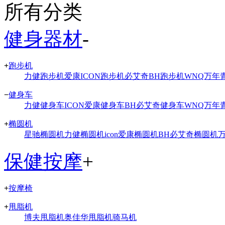
所有分类
健身器材
-
+
跑步机
力健跑步机
爱康ICON跑步机
必艾奇BH跑步机
WNQ万年
−
健身车
力健健身车
ICON爱康健身车
BH必艾奇健身车
WNQ万年
+
椭圆机
星驰椭圆机
力健椭圆机
icon爱康椭圆机
BH必艾奇椭圆机
保健按摩
+
+
按摩椅
+
甩脂机
博夫甩脂机
奥佳华甩脂机
骑马机